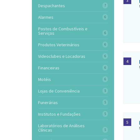
3
Despachantes
7
Alarmes
6
Postos de Combustíveis e
Serviços
6
Produtos Veterinários
6
Videoclubes e Locadoras
6
4
Financeiras
6
Motéis
6
Lojas de Conveniência
5
Funerárias
5
Institutos e Fundações
5
5
Laboratórios de Análises
Clínicas
5