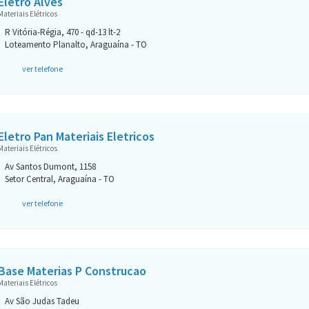
Eletro Alves
Materiais Elétricos
R Vitória-Régia, 470 - qd-13 lt-2
Loteamento Planalto, Araguaína - TO
ver telefone
Eletro Pan Materiais Eletricos
Materiais Elétricos
Av Santos Dumont, 1158
Setor Central, Araguaína - TO
ver telefone
Base Materias P Construcao
Materiais Elétricos
Av São Judas Tadeu