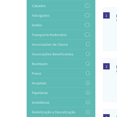
Calçados
13
Advogados
1
11
Hotéis
11
Transporte Rodoviário
10
Associações de Classe
9
Associações Beneficentes
8
Boutiques
8
2
Pneus
8
Hospitais
7
Papelarias
7
Imobiliárias
7
Dedetização e Desratização
7