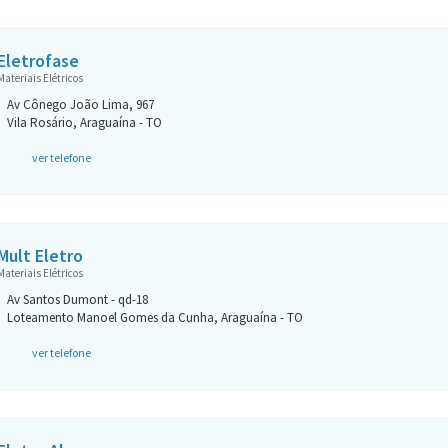
Eletrofase
Materiais Elétricos
Av Cônego João Lima, 967
Vila Rosário, Araguaína - TO
ver telefone
Mult Eletro
Materiais Elétricos
Av Santos Dumont - qd-18
Loteamento Manoel Gomes da Cunha, Araguaína - TO
ver telefone