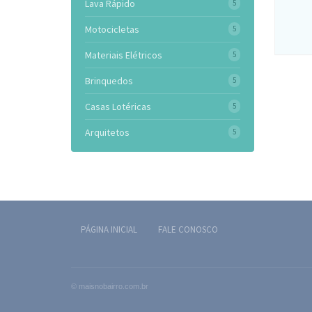
Lava Rápido
5
Motocicletas
5
Materiais Elétricos
5
Brinquedos
5
Casas Lotéricas
5
Arquitetos
5
PÁGINA INICIAL
FALE CONOSCO
© maisnobairro.com.br