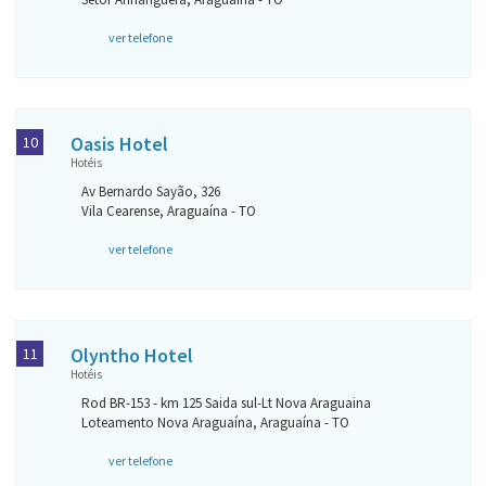
ver telefone
Oasis Hotel
10
Hotéis
Av Bernardo Sayão, 326
Vila Cearense, Araguaína - TO
ver telefone
Olyntho Hotel
11
Hotéis
Rod BR-153 - km 125 Saida sul-Lt Nova Araguaina
Loteamento Nova Araguaína, Araguaína - TO
ver telefone