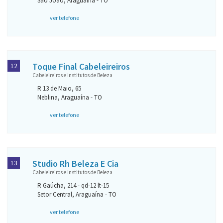
São João, Araguaína - TO
ver telefone
Toque Final Cabeleireiros
12
Cabeleireiros e Institutos de Beleza
R 13 de Maio, 65
Neblina, Araguaína - TO
ver telefone
Studio Rh Beleza E Cia
13
Cabeleireiros e Institutos de Beleza
R Gaúcha, 214 - qd-12 lt-15
Setor Central, Araguaína - TO
ver telefone