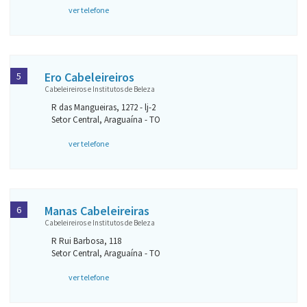
ver telefone
Ero Cabeleireiros
5
Cabeleireiros e Institutos de Beleza
R das Mangueiras, 1272 - lj-2
Setor Central, Araguaína - TO
ver telefone
Manas Cabeleireiras
6
Cabeleireiros e Institutos de Beleza
R Rui Barbosa, 118
Setor Central, Araguaína - TO
ver telefone