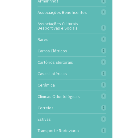
Armarinhos
1
Associações Beneficentes
1
Associações Culturais
Desportivas e Sociais
1
Bares
1
Carros Elétricos
1
Cartórios Eleitorais
1
Casas Lotéricas
1
Cerâmica
1
Clínicas Odontológicas
1
Correios
1
Estivas
1
Transporte Rodoviário
1