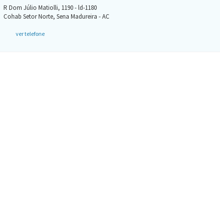
R Dom Júlio Matiolli, 1190 - ld-1180
Cohab Setor Norte, Sena Madureira - AC
ver telefone