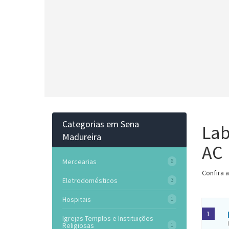
Categorias em Sena
Lab
Madureira
AC
Mercearias
6
Confira 
Eletrodomésticos
3
Hospitais
1
1
Igrejas Templos e Instituições
Religiosas
1