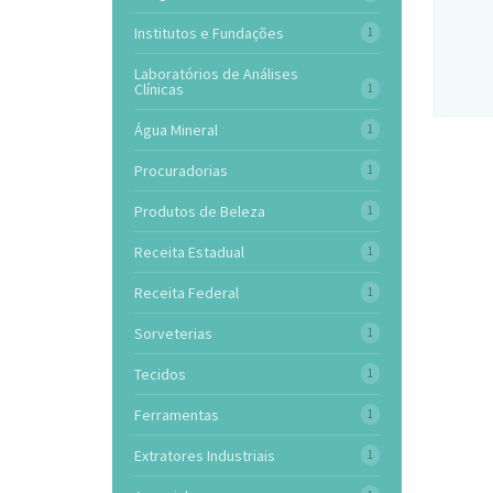
Institutos e Fundações
1
Laboratórios de Análises
Clínicas
1
Água Mineral
1
Procuradorias
1
Produtos de Beleza
1
Receita Estadual
1
Receita Federal
1
Sorveterias
1
Tecidos
1
Ferramentas
1
Extratores Industriais
1