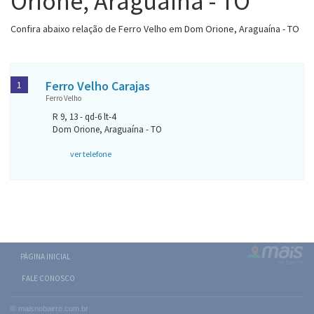
Orione, Araguaína - TO
Confira abaixo relação de Ferro Velho em Dom Orione, Araguaína - TO
Ferro Velho Carajas
1
Ferro Velho
R 9, 13 - qd-6 lt-4
Dom Orione, Araguaína - TO
ver telefone
PÁGINA INICIAL
FALE CONOSCO
© maisnobairro.com.br