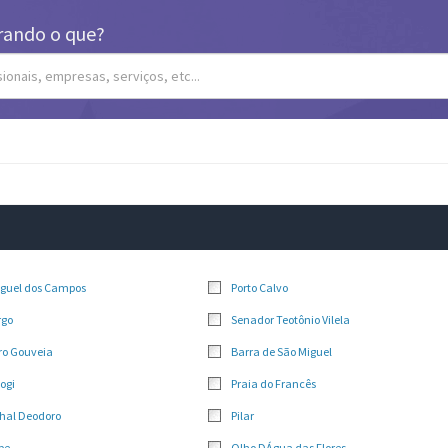
rando o que?
iguel dos Campos
Porto Calvo
rgo
Senador Teotônio Vilela
ro Gouveia
Barra de São Miguel
ogi
Praia do Francês
hal Deodoro
Pilar
pe
Olho DÁgua das Flores