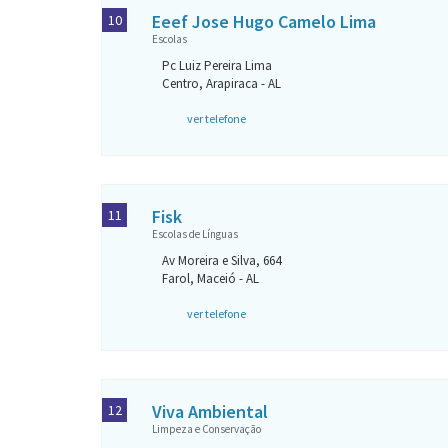
Eeef Jose Hugo Camelo Lima
10
Escolas
Pc Luiz Pereira Lima
Centro, Arapiraca - AL
ver telefone
Fisk
11
Escolas de Línguas
Av Moreira e Silva, 664
Farol, Maceió - AL
ver telefone
Viva Ambiental
12
Limpeza e Conservação