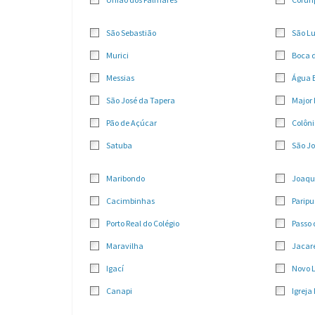
São Sebastião
São Lu
Murici
Boca 
Messias
Água 
São José da Tapera
Major 
Pão de Açúcar
Colôni
Satuba
São Jo
Maribondo
Joaqu
Cacimbinhas
Paripu
Porto Real do Colégio
Passo
Maravilha
Jacar
Igací
Novo 
Canapi
Igreja