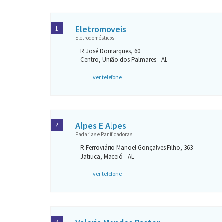
Eletromoveis
1
Eletrodomésticos
R José Domarques, 60
Centro, União dos Palmares - AL
ver telefone
Alpes E Alpes
2
Padarias e Panificadoras
R Ferroviário Manoel Gonçalves Filho, 363
Jatiuca, Maceió - AL
ver telefone
3