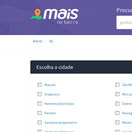
Procu
Inicio
AL
Escolha a cidade
Maceió
São M
Arapiraca
Rio La
Palmeira dos Índios
Delmi
Penedo
Marag
Santana do Ipanema
Marec
União dos Palmares
Coruri