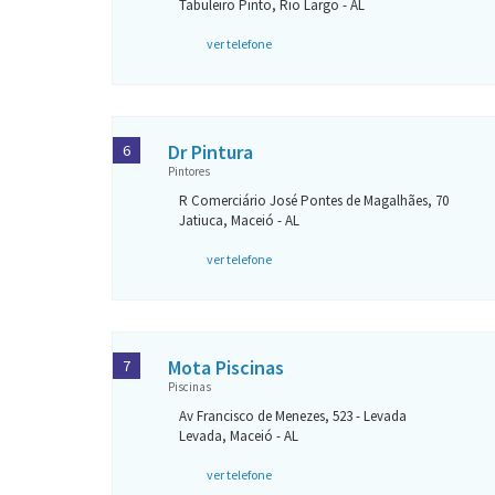
Tabuleiro Pinto, Rio Largo - AL
ver telefone
Dr Pintura
6
Pintores
R Comerciário José Pontes de Magalhães, 70
Jatiuca, Maceió - AL
ver telefone
Mota Piscinas
7
Piscinas
Av Francisco de Menezes, 523 - Levada
Levada, Maceió - AL
ver telefone