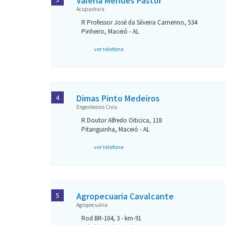
Valeria Mendes Pastor
Acupuntura
R Professor José da Silveira Camerino, 534
Pinheiro, Maceió - AL
ver telefone
Dimas Pinto Medeiros
4
Engenheiros Civis
R Doutor Alfredo Oiticica, 118
Pitanguinha, Maceió - AL
ver telefone
Agropecuaria Cavalcante
5
Agropecuária
Rod BR-104, 3 - km-91