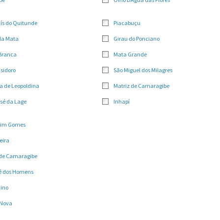
ís do Quitunde
Piacabuçu
da Mata
Girau do Ponciano
Branca
Mata Grande
Isidoro
São Miguel dos Milagres
a de Leopoldina
Matriz de Camaragibe
sé da Lage
Inhapí
im Gomes
eira
 de Camaragibe
é dos Homens
Lino
 Nova