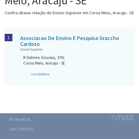
Meio, Aracaju - SE
Confira abaixo relação de Ensino Superior em Coroa Meio, Aracaju - SE
Associacao De Ensino E Pesquisa Graccho
1
Cardoso
Ensino Superior
R Delmiro Gouveia, 3701
Coroa Meio, Aracaju - SE
ver telefone
PÁGINA INICIAL
FALE CONOSCO